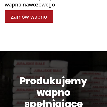
wapna nawozowego
Zamów wapno
Produkujemy
wapno
spełniające