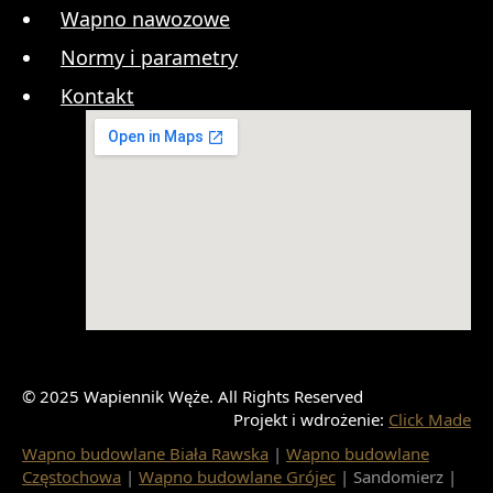
Wapno nawozowe
Normy i parametry
Kontakt
© 2025 Wapiennik Węże. All Rights Reserved
Projekt i wdrożenie:
Click Made
Wapno budowlane Biała Rawska
|
Wapno budowlane
Częstochowa
|
Wapno budowlane Grójec
| Sandomierz |