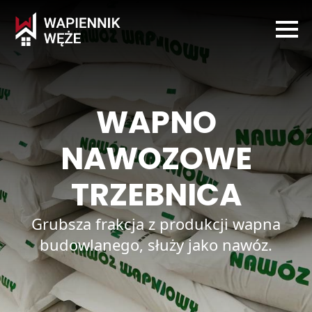
WAPNO
NAWOZOWE
TRZEBNICA
Grubsza frakcja z produkcji wapna
budowlanego, służy jako nawóz.