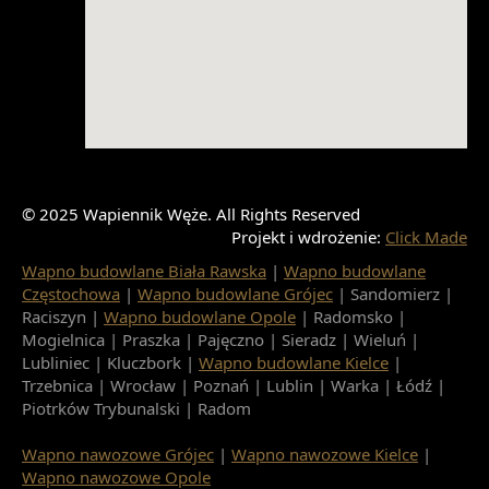
© 2025 Wapiennik Węże. All Rights Reserved
Projekt i wdrożenie:
Click Made
Wapno budowlane Biała Rawska
|
Wapno budowlane
Częstochowa
|
Wapno budowlane Grójec
| Sandomierz |
Raciszyn |
Wapno budowlane Opole
| Radomsko |
Mogielnica | Praszka | Pajęczno | Sieradz | Wieluń |
Lubliniec | Kluczbork |
Wapno budowlane Kielce
|
Trzebnica | Wrocław | Poznań | Lublin | Warka | Łódź |
Piotrków Trybunalski | Radom
Wapno nawozowe Grójec
|
Wapno nawozowe Kielce
|
Wapno nawozowe Opole