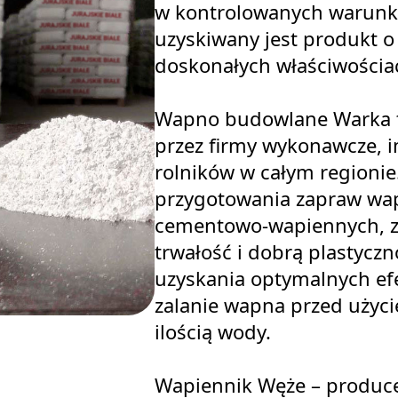
w kontrolowanych warun
uzyskiwany jest produkt o 
doskonałych właściwościa
Wapno budowlane Warka t
przez firmy wykonawcze, i
rolników w całym regionie
przygotowania zapraw wa
cementowo-wapiennych, z
trwałość i dobrą plastyczn
uzyskania optymalnych efe
zalanie wapna przed użyc
ilością wody.
Wapiennik Węże – produc