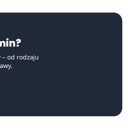
min?
y – od rodzaju
awy.