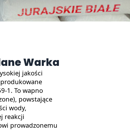
ane Warka
sokiej jakości
 produkowane
9-1. To wapno
one), powstające
ści wody,
 reakcji
esowi prowadzonemu