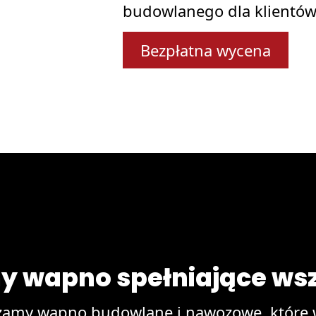
budowlanego dla klientów z
Bezpłatna wycena
 wapno spełniające wsz
czamy wapno budowlane i nawozowe, które w