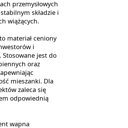
kach przemysłowych
stabilnym składzie i
ch wiążących.
o materiał ceniony
nwestorów i
. Stosowane jest do
piennych oraz
apewniając
ość mieszanki. Dla
któw zaleca się
iem odpowiednią
ent wapna