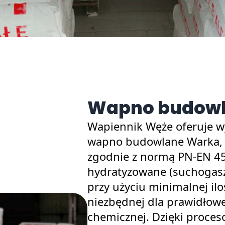
Wapno budowl
Wapiennik Węże oferuje wy
wapno budowlane Warka,
zgodnie z normą PN-EN 45
hydratyzowane (suchogasz
przy użyciu minimalnej ilo
niezbędnej dla prawidłowej
chemicznej. Dzięki proc