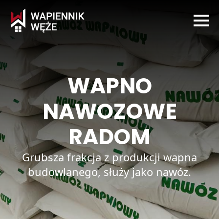
WAPNO
NAWOZOWE
RADOM
Grubsza frakcja z produkcji wapna
budowlanego, służy jako nawóz.