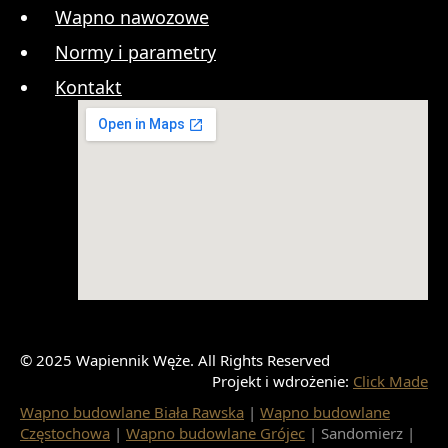
Wapno nawozowe
Normy i parametry
Kontakt
© 2025 Wapiennik Węże. All Rights Reserved
Projekt i wdrożenie:
Click Made
Wapno budowlane Biała Rawska
|
Wapno budowlane
Częstochowa
|
Wapno budowlane Grójec
| Sandomierz |