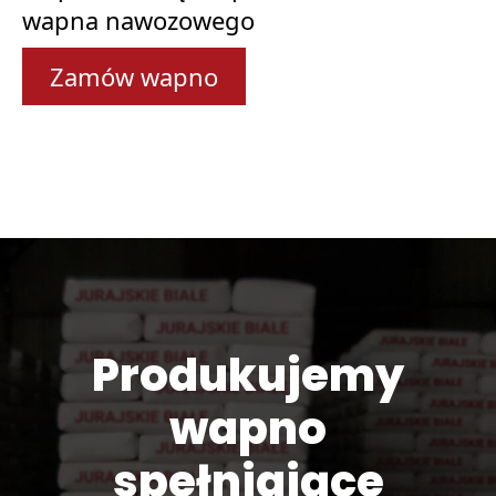
wapna nawozowego
Zamów wapno
Produkujemy
wapno
spełniające